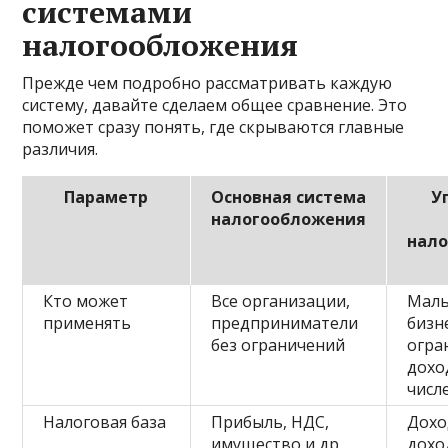
системами
налогообложения
Прежде чем подробно рассматривать каждую
систему, давайте сделаем общее сравнение. Это
поможет сразу понять, где скрываются главные
различия.
Параметр
Основная система
У
налогообложения
нал
Кто может
Все организации,
Малы
применять
предприниматели
бизне
без ограничений
огра
дохо
числ
Налоговая база
Прибыль, НДС,
Дохо
имущество и др.
дохо