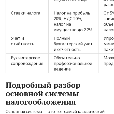
расх
Ставки налога
Налог на прибыль
От 5
20%, НДС 20%,
зави
налог на
объе
имущество до 2.2%
нало
Учёт и
Полный
Упро
отчётность
бухгалтерский учет
мин
и отчетность
паке
Бухгалтерское
Обязательно
Може
сопровождение
профессиональное
пред
ведение
Подробный разбор
основной системы
налогообложения
Основная система — это тот самый классический