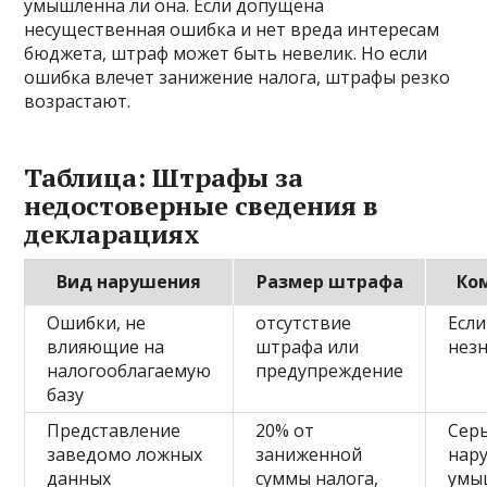
умышленна ли она. Если допущена
несущественная ошибка и нет вреда интересам
бюджета, штраф может быть невелик. Но если
ошибка влечет занижение налога, штрафы резко
возрастают.
Таблица: Штрафы за
недостоверные сведения в
декларациях
Вид нарушения
Размер штрафа
Ко
Ошибки, не
отсутствие
Есл
влияющие на
штрафа или
нез
налогооблагаемую
предупреждение
базу
Представление
20% от
Сер
заведомо ложных
заниженной
нар
данных
суммы налога,
умы