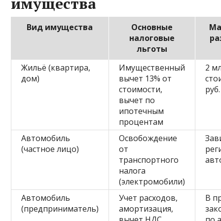
имущества
Вид имущества
Основные
Ма
налоговые
ра
льготы
Жильё (квартира,
Имущественный
2 мл
дом)
вычет 13% от
сто
стоимости,
руб.
вычет по
ипотечным
процентам
Автомобиль
Освобождение
Зав
(частное лицо)
от
рег
транспортного
авт
налога
(электромобили)
Автомобиль
Учет расходов,
В п
(предприниматель)
амортизация,
зак
вычет НДС
по 