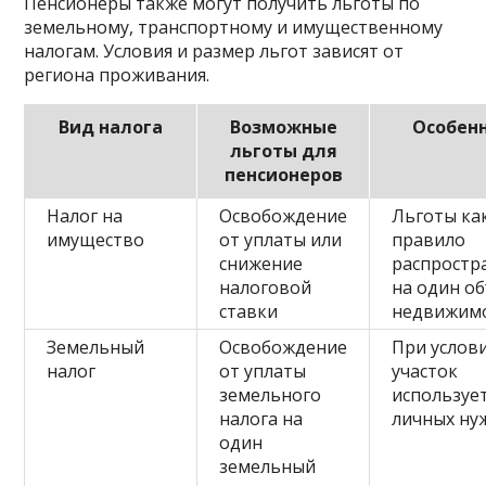
Пенсионеры также могут получить льготы по
земельному, транспортному и имущественному
налогам. Условия и размер льгот зависят от
региона проживания.
Вид налога
Возможные
Особен
льготы для
пенсионеров
Налог на
Освобождение
Льготы ка
имущество
от уплаты или
правило
снижение
распростр
налоговой
на один о
ставки
недвижим
Земельный
Освобождение
При услови
налог
от уплаты
участок
земельного
использует
налога на
личных ну
один
земельный