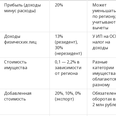
Прибыль (доходы
20%
Может
минус расходы)
уменьшать
по региону
учитывают
вычеты
Доходы
13%
У ИП на О
физических лиц
(резидент),
налог на
30%
доходы
(нерезидент)
Стоимость
0,1 — 2,2% в
Разные
имущества
зависимости
категории
от региона
имущества
облагаются
разному
Добавленная
20%, 10%, 0%
Обязателен
стоимость
(экспорт)
оборотах 
2 млн рубл