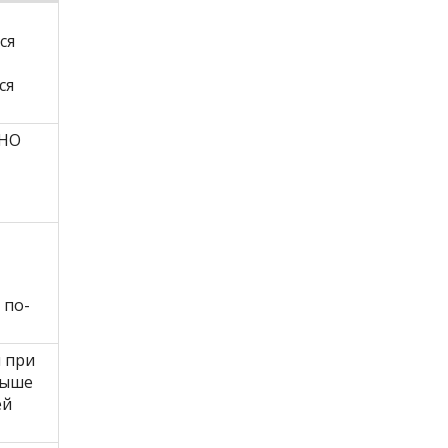
ся
,
ся
СНО
 по-
 при
выше
ей