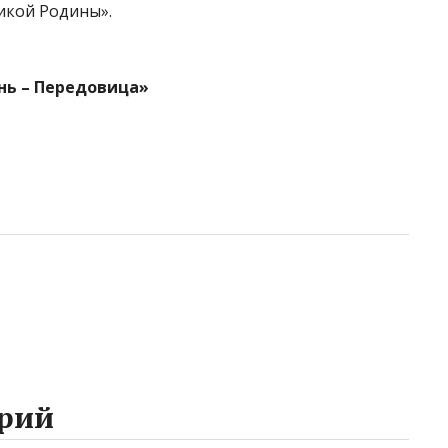
икой Родины».
нь – Передовица»
рий