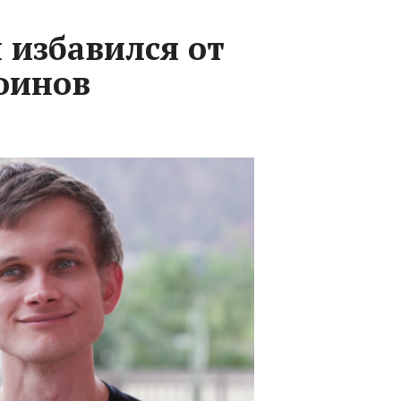
 избавился от
оинов