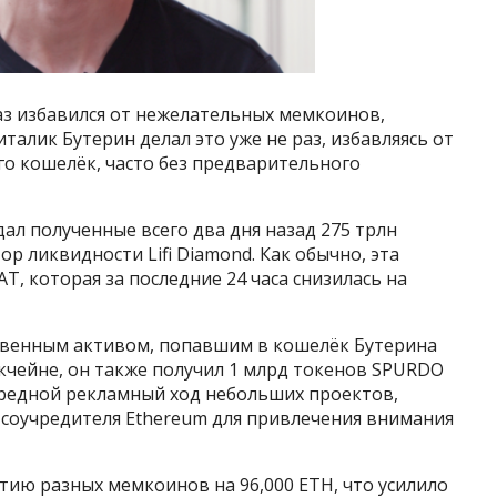
аз избавился от нежелательных мемкоинов,
италик Бутерин делал это уже не раз, избавляясь от
го кошелёк, часто без предварительного
ал полученные всего два дня назад 275 трлн
р ликвидности Lifi Diamond. Как обычно, эта
, которая за последние 24 часа снизилась на
твенным активом, попавшим в кошелёк Бутерина
окчейне, он также получил 1 млрд токенов SPURDO
ередной рекламный ход небольших проектов,
соучредителя Ethereum для привлечения внимания
тию разных мемкоинов на 96,000 ETH, что усилило