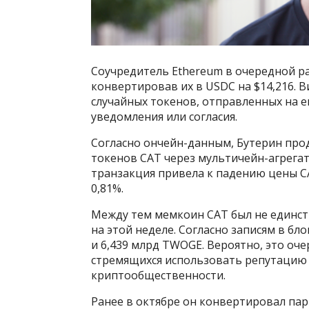
Соучредитель Ethereum в очередной р
конвертировав их в USDC на $14,216. В
случайных токенов, отправленных на е
уведомления или согласия.
Согласно ончейн-данным, Бутерин прод
токенов CAT через мультичейн-агрегато
транзакция привела к падению цены CAT
0,81%.
Между тем мемкоин CAT был не единс
на этой неделе. Согласно записям в бл
и 6,439 млрд TWOGE. Вероятно, это оч
стремящихся использовать репутацию 
криптообщественности.
Ранее в октябре он конвертировал пар