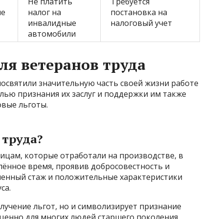
Не платить
Требуется
ие
налог на
постановка на
инвалидные
налоговый учет
автомобили
ля ветеранов труда
посвятили значительную часть своей жизни работе
елью признания их заслуг и поддержки им также
вые льготы.
 труда?
лицам, которые отработали на производстве, в
лённое время, проявив добросовестность и
ленный стаж и положительные характеристики
са.
олучение льгот, но и символизирует признание
 ценно для многих людей старшего поколения.