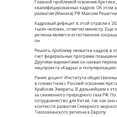
Главной проблемой освоения Арктики д
квалифицированных кадров. Об этом з
развития (Минэка) РФ Максим Решетник
Кадровый дефицит в этой отрасли к 20
тысяч человек, отметил министр. Еще 
региона является естественное сокращ
он.
Решить проблему нехватки кадров в э
счет федеральных программ повышени
Другими вариантами он назвал перек
нацпроекта «Кадры» и популяризацию 
Ранее доцент Института общественных
в совместном с Россией освоении Арк
Арабские Эмираты. В дальнейшем к эт
за сжиженного природного газа РФ. По
сотрудничество для Китая, так как он
контексте развития Северного морског
Тихоокеанского региона в Европу.