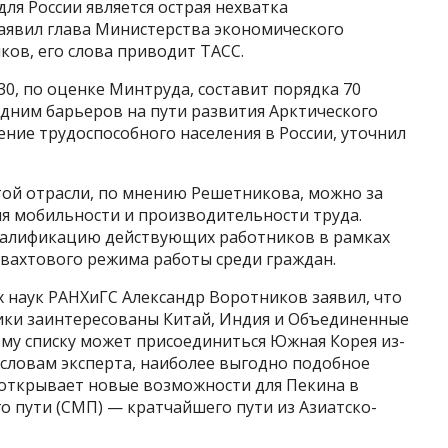
ля России является острая нехватка
аявил глава Министерства экономического
ов, его слова приводит ТАСС.
30, по оценке Минтруда, составит порядка 70
одним барьеров на пути развития Арктического
ение трудоспособного населения в России, уточнил
той отрасли, по мнению Решетникова, можно за
я мобильности и производительности труда.
валификацию действующих работников в рамках
вахтового режима работы среди граждан.
 наук РАНХиГС Александр Воротников заявил, что
тики заинтересованы Китай, Индия и Объединенные
ому списку может присоединиться Южная Корея из-
 словам эксперта, наиболее выгодно подобное
о открывает новые возможности для Пекина в
о пути (СМП) — кратчайшего пути из Азиатско-