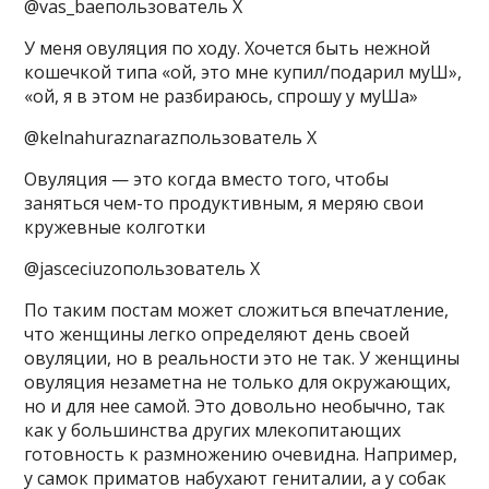
@vas_baeпользователь X
У меня овуляция по ходу. Хочется быть нежной
кошечкой типа «ой, это мне купил/подарил муШ»,
«ой, я в этом не разбираюсь, спрошу у муШа»
@kelnahuraznarazпользователь X
Овуляция — это когда вместо того, чтобы
заняться чем-то продуктивным, я меряю свои
кружевные колготки
@jasceciuzoпользователь X
По таким постам может сложиться впечатление,
что женщины легко определяют день своей
овуляции, но в реальности это не так. У женщины
овуляция незаметна не только для окружающих,
но и для нее самой. Это довольно необычно, так
как у большинства других млекопитающих
готовность к размножению очевидна. Например,
у самок приматов набухают гениталии, а у собак