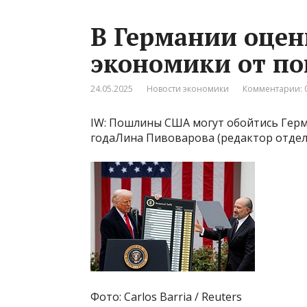
В Германии оцен
экономики от п
24.05.2025
Новости экономики
Комментарии: 
IW: Пошлины США могут обойтись Герм
годаЛина Пивоварова (редактор отдел
Фото: Carlos Barria / Reuters