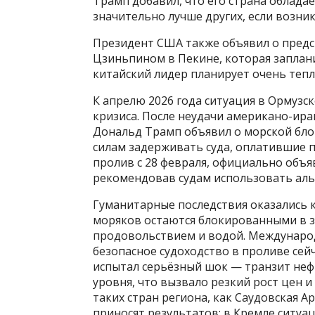
Трамп добавил, что его страна облад
значительно лучше других, если возни
Президент США также объявил о предс
Цзиньпином в Пекине, которая заплани
китайский лидер планирует очень тепло
К апрелю 2026 года ситуация в Ормузс
кризиса. После неудачи американо-ир
Дональд Трамп объявил о морской бло
силам задерживать суда, оплатившие п
пролив с 28 февраля, официально объя
рекомендовав судам использовать ал
Гуманитарные последствия оказались к
моряков остаются блокированными в з
продовольствием и водой. Международ
безопасное судоходство в проливе се
испытал серьёзный шок — транзит нефт
уровня, что вызвало резкий рост цен 
таких стран региона, как Саудовская А
приносят результатов: в Кремле ситу