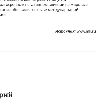
долгосрочном негативном влиянии на мировые
итания объявили о созыве международной
иса.
Источник:
www.mk.ru
рий