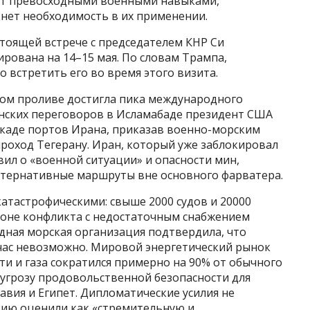
ает превосходными военными навыками,
кнет необходимость в их применении.
тоящей встрече с председателем КНР Си
рована на 14–15 мая. По словам Трампа,
 встретить его во время этого визита.
ком проливе достигла пика международного
анских переговоров в Исламабаде президент США
каде портов Ирана, приказав военно-морским
роход Тегерану. Иран, который уже заблокировал
вил о «военной ситуации» и опасности мин,
ьтернативные маршруты вне основного фарватера.
атастрофическими: свыше 2000 судов и 20000
оне конфликта с недостаточным снабжением
ная морская организация подтвердила, что
йчас невозможно. Мировой энергетический рынок
и и газа сократился примерно на 90% от обычного
и угрозу продовольственной безопасности для
равия и Египет. Дипломатические усилия не
ацию оценили как «стремительную и