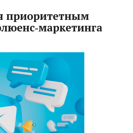
ся приоритетным
флюенс‑маркетинга