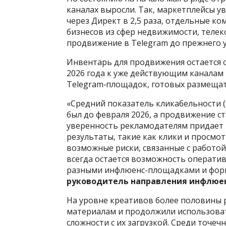
каналах выросли. Так, маркетплейсы 
через Директ в 2,5 раза, отдельные ко
бизнесов из сфер недвижимости, телек
продвижение в Telegram до прежнего у
Инвентарь для продвижения остается 
2026 года к уже действующим каналам 
Telegram‑площадок, готовых размещат
«Средний показатель кликабельности (C
был до февраля 2026, а продвижение 
уверенность рекламодателям придает 
результаты, такие как клики и просм
возможные риски, связанные с работой
всегда остается возможность операти
разными инфлюенс-площадками и форм
руководитель направления инфлюен
На уровне креативов более половины 
материалам и продолжили использова
сложности с их загрузкой. Среди точе