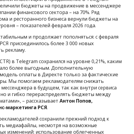
увеличили бюджеты на продвижение в мессенджере
мпании финансового сектора – на 70%. Ряд
ома и ресторанного бизнеса вернули бюджеты на
ровня – показателей февраля 2026 года.
стабильным и продолжает пополняться: с февраля
РСЯ присоединилось более 3 000 новых
ь рекламу.
TR) в Telegram сохранился на уровне 0,21%, каким
стало более выгодным. Дополнительную
модель оплаты в Директе только за фактические
отры. Мы помогаем рекламодателям снижать
 мессенджера в будущем, так как внутри сервиса
вно и гибко перераспределять бюджеты между
атами», – рассказывает
Антон Попов,
с-маркетинга РСЯ
.
рекламодателей сохранили прежний подход к
ть медиафайлы, несмотря на возможные
чных изменений: использование облегченных