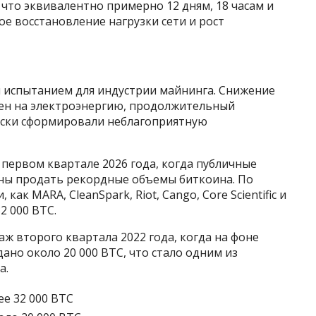
, что эквивалентно примерно 12 дням, 18 часам и
ое восстановление нагрузки сети и рост
м испытанием для индустрии майнинга. Снижение
 цен на электроэнергию, продолжительный
иски сформировали неблагоприятную
 первом квартале 2026 года, когда публичные
ы продать рекордные объемы биткоина. По
ак MARA, CleanSpark, Riot, Cango, Core Scientific и
2 000 BTC.
ж второго квартала 2022 года, когда на фоне
ано около 20 000 BTC, что стало одним из
а.
ее 32 000 BTC