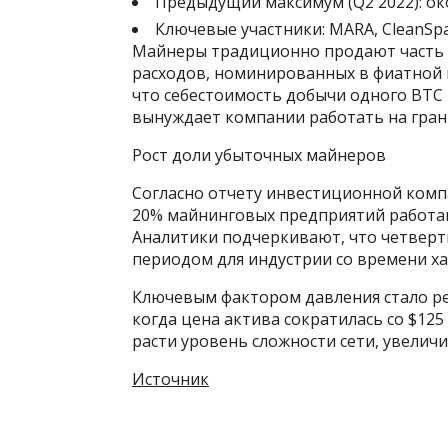
Предыдущий максимум (Q2 2022): ок
Ключевые участники: MARA, CleanSpark,
Майнеры традиционно продают часть 
расходов, номинированных в фиатной в
что себестоимость добычи одного BTC 
вынуждает компании работать на гран
Рост доли убыточных майнеров
Согласно отчету инвестиционной компа
20% майнинговых предприятий работаю
Аналитики подчеркивают, что четверт
периодом для индустрии со времени хал
Ключевым фактором давления стало рез
когда цена актива сократилась со $125
расти уровень сложности сети, увелич
Источник