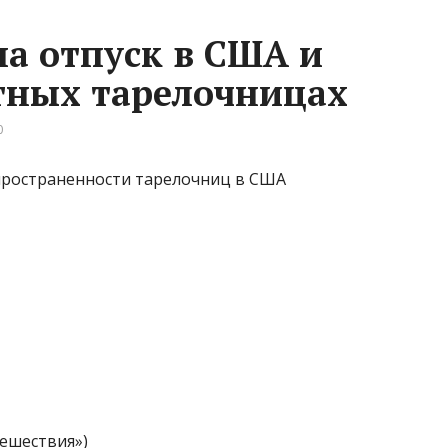
ла отпуск в США и
стных тарелочницах
0
аспространенности тарелочниц в США
тешествия»)