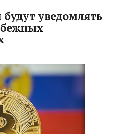
 будут уведомлять
убежных
х