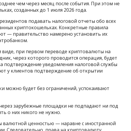
зднее чем через месяц после события. При этом не
ьках, созданных до 1 июля 2026 года.
х резидентов подавать налоговой отчеты обо всех
анных криптокошельках. Конкретные правила
уют — правительство намерено установить их
нтробанком.
 виде, при первом переводе криптовалюты на
ник, через которого проводится операция, будет
ка подтверждение уведомления налоговой службы
буют у клиентов подтверждение об открытии
и можно будет без ограничений, успокаивают
через зарубежные площадки не подпадают ни под
ь о них никого не нужно.
ы валютной ценностью — наравне с иностранной
. Следовательно, права на криптовалюту,