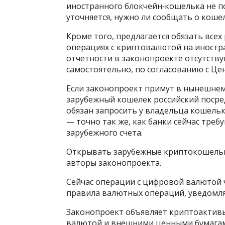
иностранного блокчейн‑кошелька не по
уточняется, нужно ли сообщать о кошел
Кроме того, предлагается обязать все
операциях с криптовалютой на иностр
отчетности в законопроекте отсутств
самостоятельно, по согласованию с Це
Если законопроект примут в нынешнем
зарубежный кошелек российский посред
обязан запросить у владельца кошель
— точно так же, как банки сейчас тре
зарубежного счета.
Открывать зарубежные криптокошельк
авторы законопроекта.
Сейчас операции с цифровой валютой 
правила валютных операций, уведомлят
Законопроект объявляет криптоактив
валютой и внешними ценными бумагами