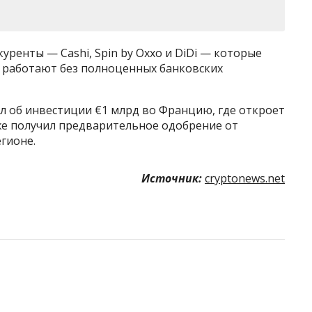
уренты — Cashi, Spin by Oxxo и DiDi — которые
а работают без полноценных банковских
л об инвестиции €1 млрд во Францию, где откроет
же получил предварительное одобрение от
егионе.
Источник:
cryptonews.net