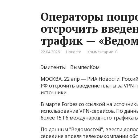
Операторы попр
отсрочить введе
трафик — «Ведом
22.04.2026
Новости
Комментарии: 0
Эмитенты: ВымпелКом
МОСКВА, 22 апр — РИА Новости. Росс
РФ отсрочить введение платы за VPN-т
источники.
В марте Forbes со ссылкой на источники
использование VPN-сервисов​​​. По дан
более 15 Гб международного трафика в
По данным "Ведомостей", ввести допол
середине апреля телекомкомпании об