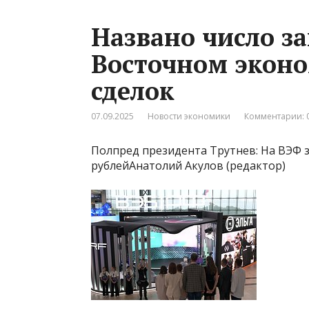
Названо число з
Восточном экон
сделок
07.09.2025
Новости экономики
Комментарии: 
Полпред президента Трутнев: На ВЭФ з
рублейАнатолий Акулов (редактор)