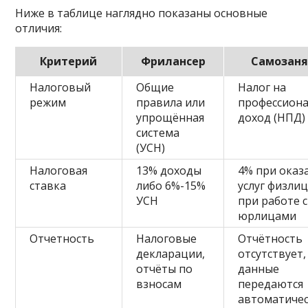
Ниже в таблице наглядно показаны основные
отличия:
Критерий
Фрилансер
Самозан
Налоговый
Общие
Налог на
режим
правила или
профессион
упрощённая
доход (НПД)
система
(УСН)
Налоговая
13% доходы
4% при оказ
ставка
либо 6%-15%
услуг физли
УСН
при работе с
юрлицами
Отчетность
Налоговые
Отчётность
декларации,
отсутствует,
отчёты по
данные
взносам
передаются
автоматиче