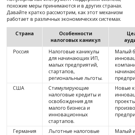
похожие меры принимаются и в других странах.
Давайте кратко рассмотрим, как этот механизм
работает в различных экономических системах.
Страна
Особенности
Це
налоговых каникул
ауд
Россия
Налоговые каникулы
Малый б
для начинающих ИП,
иннова
малых предприятий,
компани
стартапов,
начина
региональные льготы.
предпри
США
Стимулирующие
Новые к
налоговые кредиты и
иннова
освобождения для
проекты
малого бизнеса и
произв
инновационных
предпри
стартапов.
Германия
Льготные налоговые
Малый и