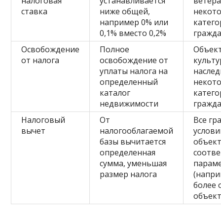
налоговая
устанавливается
ветера
ставка
ниже общей,
некот
например 0% или
катего
0,1% вместо 0,2%
гражд
Освобождение
Полное
Объек
от налога
освобождение от
культу
уплаты налога на
наслед
определенный
некот
каталог
катего
недвижимости
гражд
Налоговый
От
Все гр
вычет
налогооблагаемой
услови
базы вычитается
объек
определенная
соотве
сумма, уменьшая
парам
размер налога
(напри
более 
объект