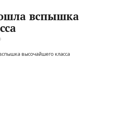
зошла вспышка
сса
0
 вспышка высочайшего класса