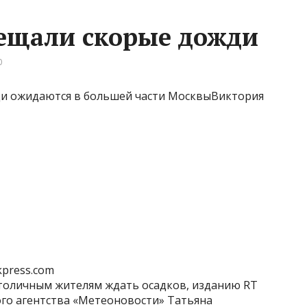
ещали скорые дожди
0
жди ожидаются в большей части МосквыВиктория
okpress.com
столичным жителям ждать осадков, изданию RT
го агентства «Метеоновости» Татьяна