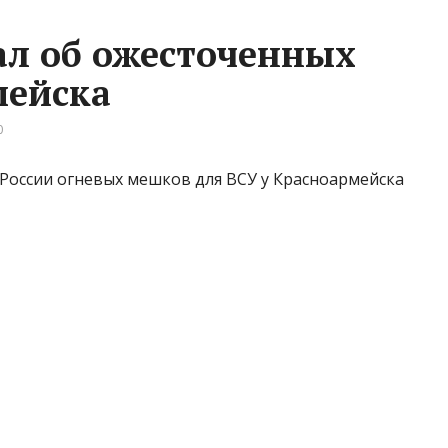
ал об ожесточенных
мейска
0
оссии огневых мешков для ВСУ у Красноармейска