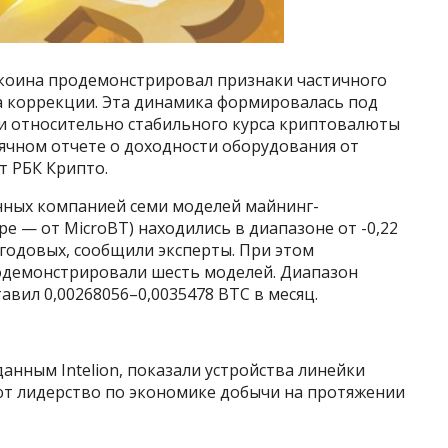
ткоина продемонстрировал признаки частичного
а коррекции. Эта динамика формировалась под
 и относительно стабильного курса криптовалюты
ячном отчете о доходности оборудования от
т РБК Крипто.
нных компанией семи моделей майнинг-
ре — от MicroBT) находились в диапазоне от -0,22
% годовых, сообщили эксперты. При этом
демонстрировали шесть моделей. Диапазон
авил 0,00268056–0,0035478 BTC в месяц.
анным Intelion, показали устройства линейки
яют лидерство по экономике добычи на протяжении