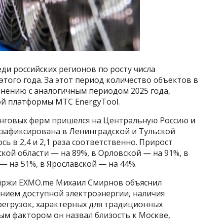
ди российских регионов по росту числа
того года. За этот период количество объектов в
внению с аналогичным периодом 2025 года,
й платформы МТС EnergyTool.
нинговых ферм пришелся на Центральную Россию и
 зафиксирована в Ленинградской и Тульской
сь в 2,4 и 2,1 раза соответственно. Прирост
ской области — на 89%, в Орловской — на 91%, в
— на 51%, в Ярославской — на 44%.
иржи EXMO.me Михаил Смирнов объяснил
анием доступной электроэнергии, наличия
регрузок, характерных для традиционных
м фактором он назвал близость к Москве,