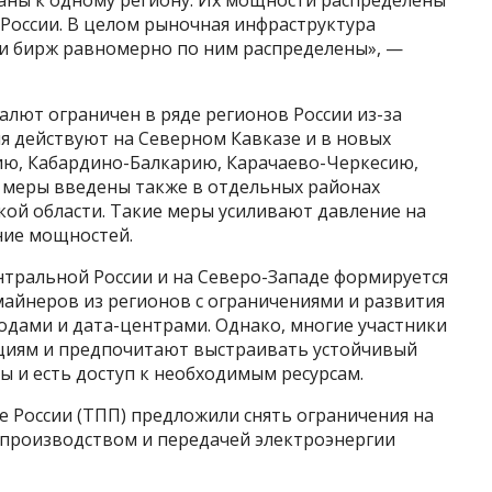
заны к одному региону. Их мощности распределены
России. В целом рыночная инфраструктура
ли бирж равномерно по ним распределены», —
алют ограничен в ряде регионов России из-за
ия действуют на Северном Кавказе и в новых
тию, Кабардино-Балкарию, Карачаево-Черкесию,
 меры введены также в отдельных районах
ской области. Такие меры усиливают давление на
ние мощностей.
нтральной России и на Северо-Западе формируется
 майнеров из регионов с ограничениями и развития
одами и дата-центрами. Однако, многие участники
ациям и предпочитают выстраивать устойчивый
ы и есть доступ к необходимым ресурсам.
 России (ТПП) предложили снять ограничения на
производством и передачей электроэнергии