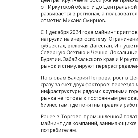
центры. Крупные игроки уже не привя
от Иркутской области до Центральной 
развивается в регионах, а пользовате
отметил Михаил Смирнов.
С 1 декабря 2024 года майнинг криптов
нагрузки на энергосистему. Ограничен
субъектах, включая Дагестан, Ингуше
Северную Осетию и Чечню. Локальные
Бурятии, Забайкальского края и Иркут
рынок и стимулируют перераспределе
По словам Валерия Петрова, рост в Це
сразу за счет двух факторов: переезда
инфраструктуры рядом с крупными гор
рынка не готовы к постоянным релок
бизнес там, где понятны правила работ
Ранее в Торгово-промышленной палате
майнинг для компаний, занимающихся 
потребителям.