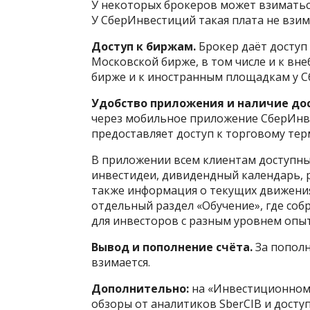
У некоторых брокеров может взиматься
У СберИнвестиций такая плата не взим
Доступ к биржам.
Брокер даёт доступ
Московской бирже, в том числе и к вн
бирже и к иностранным площадкам у С
Удобство приложения и наличие дос
через мобильное приложение СберИнве
предоставляет доступ к торговому тер
В приложении всем клиентам доступны
инвестидеи, дивидендный календарь, р
также информация о текущих движения
отдельный раздел «Обучение», где соб
для инвесторов с разным уровнем опыт
Вывод и пополнение счёта.
За пополн
взимается.
Дополнительно:
на «Инвестиционном»
обзоры от аналитиков SberCIB и доступ