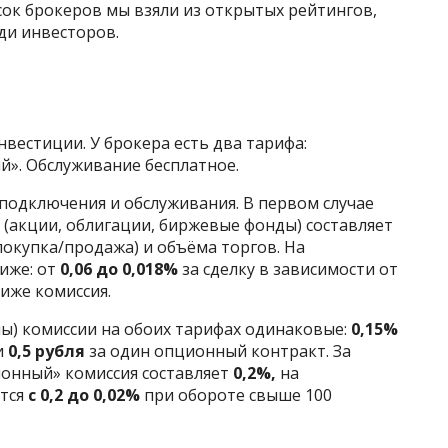
исок брокеров мы взяли из открытых рейтингов,
ди инвесторов.
вестиции. У брокера есть два тарифа:
». Обслуживание бесплатное.
подключения и обслуживания. В первом случае
 (акции, облигации, биржевые фонды) составляет
покупка/продажа) и объёма торгов. На
иже: от
0,06 до 0,018%
за сделку в зависимости от
иже комиссия.
ы) комиссии на обоих тарифах одинаковые:
0,15%
и
0,5 рубля
за один опционный контракт. За
онный» комиссия составляет
0,2%,
на
ется
с 0,2 до 0,02%
при обороте свыше 100