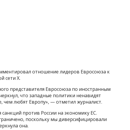
омментировал отношение лидеров Евросоюза к
й сети X.
ного представителя Евросоюза по иностранным
дчеркнул, что западные политики ненавидят
, чем любят Европу», — отметил журналист.
я санкций против России на экономику ЕС.
граничено, поскольку мы диверсифицировали
еркнула она.