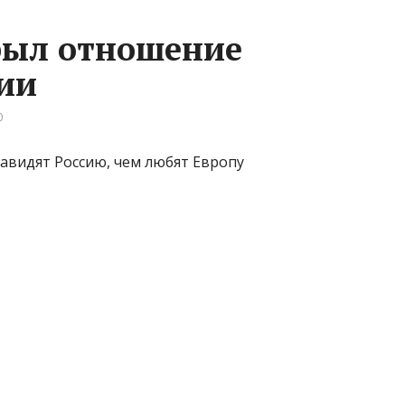
рыл отношение
сии
0
авидят Россию, чем любят Европу