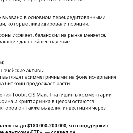
ло вызвано в основном перекредитованными
ми, которые ликвидировали позиции.
оны иссякает, баланс сил на рынке меняется.
ивающие дальнейшее падение:
и;
начейские активы.
я выглядят асимметричными: на фоне исчерпания
на биткоин продолжает расти.
ния Toobit CIS Макс Гнатишин в комментарии
коина и крипторынка в целом остаются
кторов он также выделил инвестиции через
алюты до $180 000-200 000, что поддержит
 альткоин-ETF», — сказал он.