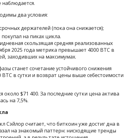
 наблюдается.
одимы два условия:
срочных держателей (пока она снижается);
 покупал на пиках цикла.
мидневная скользящая средняя реализованных
ября 2025 года метрика превышает 4000 BTC в
ей, заходивших на максимумах.
фазы станет сочетание устойчивого снижения
0 BTC в сутки и возврат цены выше себестоимости
 около $71 400. За последние сутки цена актива
ась на 7,5%.
кла
кл Сэйлор считает, что биткоин уже достиг дна в
указал на знакомый паттерн: нисходящие тренды
троений, а в результате истощения