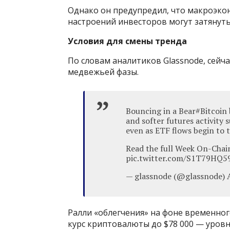
Однако он предупредил, что макроэкон
настроений инвесторов могут затянуть
Условия для смены тренда
По словам аналитиков Glassnode, сейч
медвежьей фазы.
Bouncing in a Bear#Bitcoin
and softer futures activity 
even as ETF flows begin to 
Read the full Week On-Chai
pic.twitter.com/S1T79HQ5
— glassnode (@glassnode) A
Ралли «облегчения» на фоне временно
курс криптовалюты до $78 000 — уров