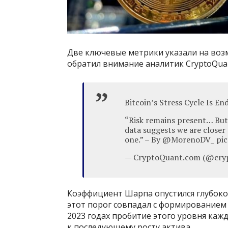
Две ключевые метрики указали на во
обратил внимание аналитик CryptoQua
Bitcoin’s Stress Cycle Is E
“Risk remains present… But 
data suggests we are closer
one.” – By @MorenoDV_ pic
— CryptoQuant.com (@cryp
Коэффициент Шарпа опустился глубоко 
этот порог совпадал с формированием 
2023 годах пробитие этого уровня ка
к последующему росту актива.