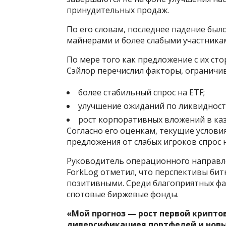
принудительных продаж.
По его словам, последнее падение бы
майнерами и более слабыми участника
По мере того как предложение с их стор
Сэйлор перечислил факторы, огранич
более стабильный спрос на ETF;
улучшение ожиданий по ликвидност
рост корпоративных вложений в каз
Согласно его оценкам, текущие услови
предложения от слабых игроков спрос 
Руководитель операционного направле
ForkLog отметил, что перспективы бит
позитивными. Среди благоприятных фа
спотовые биржевые фонды.
«Мой прогноз — рост первой криптов
диверсификациея портфелей и новые