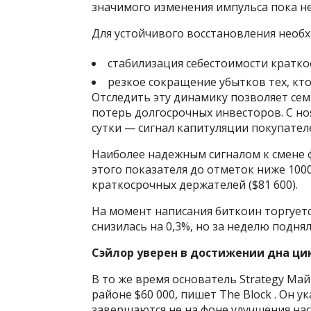
значимого изменения импульса пока не
Для устойчивого восстановления необх
стабилизация себестоимости кратко
резкое сокращение убытков тех, кто
Отследить эту динамику позволяет се
потерь долгосрочных инвесторов. С но
сутки — сигнал капитуляции покупател
Наиболее надежным сигналом к смене 
этого показателя до отметок ниже 100
краткосрочных держателей ($81 600).
На момент написания биткоин торгуется
снизилась на 0,3%, но за неделю поднял
Сэйлор уверен в достижении дна ци
В то же время основатель Strategy Май
районе $60 000, пишет The Block . Он 
завершаются не на фоне улучшения нас