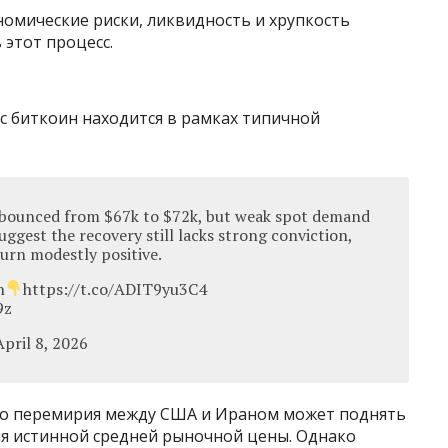
омические риски, ликвидность и хрупкость
 этот процесс.
ас биткоин находится в рамках типичной
 bounced from $67k to $72k, but weak spot demand
suggest the recovery still lacks strong conviction,
turn modestly positive.
n
https://t.co/ADIT9yu3C4
9z
pril 8, 2026
го перемирия между США и Ираном может поднять
ня истинной средней рыночной цены. Однако