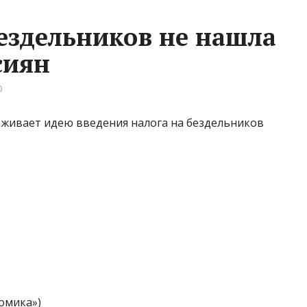
бездельников не нашла
сиян
0
рживает идею введения налога на бездельников
омика»)