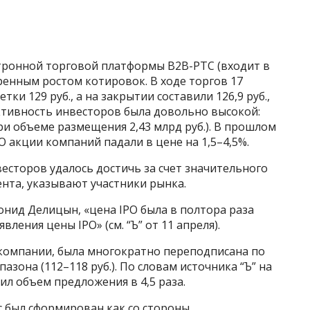
тронной торговой платформы B2B-РТС (входит в
енным ростом котировок. В ходе торгов 17
и 129 руб., а на закрытии составили 126,9 руб.,
активность инвесторов была довольно высокой:
ри объеме размещения 2,43 млрд руб.). В прошлом
PO акции компаний падали в цене на 1,5–4,5%.
есторов удалось достичь за счет значительного
нта, указывают участники рынка.
нид Делицын, «цена IPO была в полтора раза
ления цены IPO» (см. “Ъ” от 11 апреля).
 компании, была многократно переподписана по
зона (112–118 руб.). По словам источника “Ъ” на
л объем предложения в 4,5 раза.
с был сформирован как со стороны