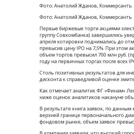
Фото: Анатолий Жданов, Коммерсантъ
Фото: Анатолий Жданов, Коммерсантъ
Первые биржевые торги акциями элек
группу Совкомбанка) завершились увер
апреля котировки поднимались до отметк
превысив цену IPO на 7,5%. При этом 
объем торгов превысил 700 млн руб. (п
году на первичных торгах после всех I
Столь позитивных результатов для инв
дисконта к справедливой оценке эмите
Как отмечает аналитик ФГ «Финам» Лео
ниже оценок аналитиков накануне объяв
В результате книга заявок, по данным
верхней границе первоначального диапа
фондовом рынке, объем заявок превыси
В компании заявили, что высокий спро