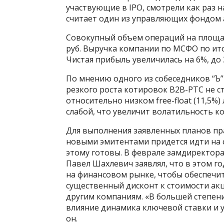
участвующие в IPO, смотрели как раз
считает один из управляющих фондом 
Совокупный объем операций на площадк
руб. Выручка компании по МСФО по ито
Чистая прибыль увеличилась на 6%, до 3
По мнению одного из собеседников “Ъ
резкого роста котировок B2B-РТС не 
относительно низком free-float (11,5%
слабой, что увеличит волатильность к
Для выполнения заявленных планов п
новыми эмитентами придется идти на с
этому готовы. В феврале замдиректо
Павел Шахлевич заявлял, что в этом го
на финансовом рынке, чтобы обеспечи
существенный дисконт к стоимости акц
другим компаниям. «В большей степен
влияние динамика ключевой ставки и 
он.