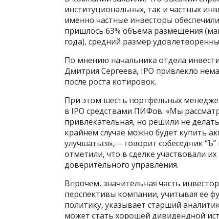
институциональных, так и частных инве
именно частные инвесторы обеспечили 
пришлось 63% объема размещения (мак
года), средний размер удовлетворенных
По мнению начальника отдела инвести
Дмитрия Сергеева, IPO привлекло нем
после роста котировок.
При этом шесть портфельных менеджеро
в IPO средствами ПИФов. «Мы рассматр
привлекательная, но решили не делать
крайнем случае можно будет купить ак
улучшаться»,— говорит собеседник “Ъ”
отметили, что в сделке участвовали и
доверительного управления.
Впрочем, значительная часть инвестор
перспективы компании, учитывая ее 
политику, указывает старший аналити
может стать хорошей дивидендной ист