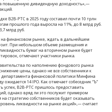
 на повышенную дивидендную доходность»,—
акций.
е B2B-РТС в 2025 году составил почти 10 трлн
гам прошлого года выросла на 11%, до 8 млрд руб.
,7 млрд руб.
” на финансовом рынке, ждать в дальнейшем
стоит. При небольшом объеме размещения и
) ликвидность бумаг на вторичном рынке будет
отировок, отмечают участники рынка.
равительства по наполнению фондового рынка
нижение цены, однако не все собственники к
ра департамента финансовой политики Минфина
ду ожидается 14 IPO. Как отмечает собеседник “Ъ”
ть успех, B2B-РТС пришлось предоставить
ий, однако вряд ли это послужит примером
и на стратегию собственников будет оказывать
уровень ликвидности на рынке акций»,— считает