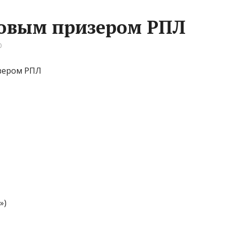
зовым призером РПЛ
0
зером РПЛ
»)