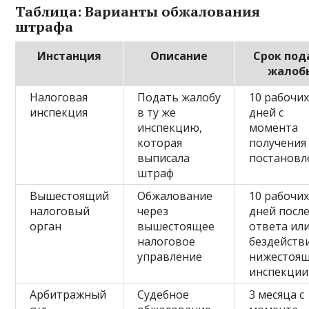
Таблица: Варианты обжалования
штрафа
Инстанция
Описание
Срок под
жалоб
Налоговая
Подать жалобу
10 рабочи
инспекция
в ту же
дней с
инспекцию,
момента
которая
получения
выписала
постановл
штраф
Вышестоящий
Обжалование
10 рабочи
налоговый
через
дней посл
орган
вышестоящее
ответа ил
налоговое
бездейств
управление
нижестоя
инспекции
Арбитражный
Судебное
3 месяца с