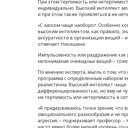
При этом терпимость или нетерпимость
индивидуально. Высокий интеллект мо
и при этом также проявляться в ее нет
«С хаосом чаще наоборот. Особенно ко
высоким интеллектом, как правило, 
аккуратности в организации вещей – ес
отмечает Никишина.
Импульсивность или раздражение как р
непонимание очевидных вещей – тоже
По мнению эксперта, мысль о том, что
программа с определенным набором эм
реалистична. Высокий интеллект чаще
дифференцированностью, но ему не чу
ни терпимость или нетерпимость в си
«Я придерживаюсь точки зрения, что 
эмоционального разнообразия и не при
агрессия, – подчеркивает профессор. –
часто имеет более низкий уровень соц