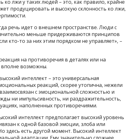
 ко лжи у таких людей – это, как правило, крайне
жет продуцировать и высокую склонность ко лжи,
ерпимости.
гда речь идет о внешнем пространстве. Люди с
значительно меньше придерживаются принципов
ли кто-то за них этим порядком не управляет», –
еакция на противоречия в деталях или на
 вполне возможны.
 высокий интеллект – это универсальная
оциональных реакций, скорее утопична, нежели
 взаимосвязан с эмоциональной сложностью и
жды ни импульсивность, ни раздражительность,
туациях, наполненных противоречиями.
высокий интеллект предполагает высокий уровень
вязан к одной базовой эмоции, злоба или
 Но здесь есть другой момент. Высокий интеллект
иальной адаптации. Ему значительно сложнее