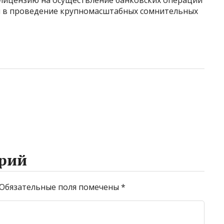
» лицензию на осуществление банковских операций
чен в проведение крупномасштабных сомнительных
рий
Обязательные поля помечены
*