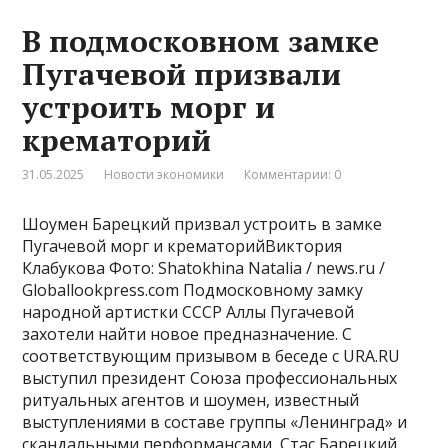
В подмосковном замке
Пугачевой призвали
устроить морг и
крематорий
31.05.2025
Новости экономики
Комментарии: 0
Шоумен Барецкий призвал устроить в замке
Пугачевой морг и крематорийВиктория
Клабукова Фото: Shatokhina Natalia / news.ru /
Globallookpress.com Подмосковному замку
народной артистки СССР Аллы Пугачевой
захотели найти новое предназначение. С
соответствующим призывом в беседе с URA.RU
выступил президент Союза профессиональных
ритуальных агентов и шоумен, известный
выступлениями в составе группы «Ленинград» и
скандальными перформансами, Стас Барецкий. …