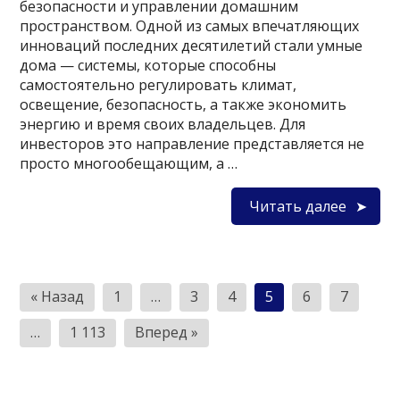
безопасности и управлении домашним
пространством. Одной из самых впечатляющих
инноваций последних десятилетий стали умные
дома — системы, которые способны
самостоятельно регулировать климат,
освещение, безопасность, а также экономить
энергию и время своих владельцев. Для
инвесторов это направление представляется не
просто многообещающим, а …
Читать далее
Пагинация
« Назад
1
…
3
4
5
6
7
записей
…
1 113
Вперед »