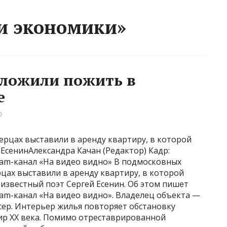
и экономики»
дложили пожить в
е
0
ерцах выставили в аренду квартиру, в которой
ЕсенинАлександра Качан (Редактор) Кадр:
ram-канал «На видео видно» В подмосковных
цах выставили в аренду квартиру, в которой
известный поэт Сергей Есенин. Об этом пишет
ram-канал «На видео видно». Владелец объекта —
сер. Интерьер жилья повторяет обстановку
ир XX века. Помимо отреставрированной