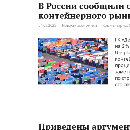
В России сообщили 
контейнерного рын
04.09.2025
Новости экономики
Комментарии: 
ГК «Д
на 6 %
Unspl
конте
процен
замет
по стр
его сл
Приведены аргумен