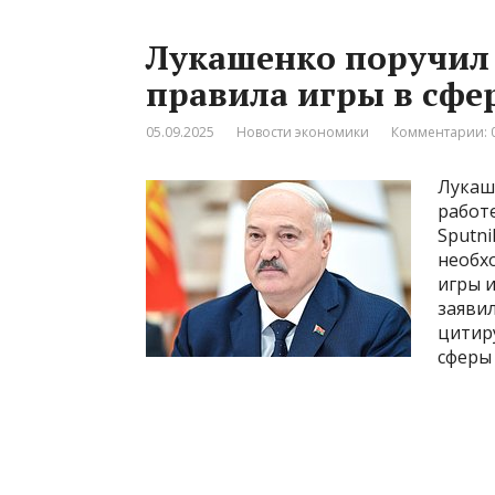
Лукашенко поручил
правила игры в сфе
05.09.2025
Новости экономики
Комментарии: 
Лукаш
работ
Sputni
необх
игры 
заяви
цитир
сферы 