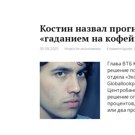
Костин назвал прог
«гаданием на кофей
05.09.2025
Новости экономики
Комментарии: 
Глава ВТБ 
решение по
отдела «Эк
Globallook
Центробанка
решение оп
процентов,
или два пр