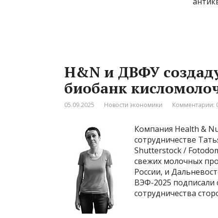
антик
H&N и ДВФУ создаду
биобанк кисломоло
05.09.2025
Новости экономики
Комментарии: 
Компания Health & Nu
сотрудничестве Татья
Shutterstock / Fotod
свежих молочных про
России, и Дальневос
ВЭФ-2025 подписали 
сотрудничества стор