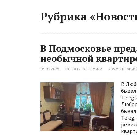
Рубрика «Новост
В Подмосковье пре
необычной квартир
05.09.2025
Новости экономики
Комментарии: 
В Люб
бывал 
Teleg
Любер
бывал 
Teleg
режис
кварт