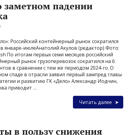
о заметном падении
ка
0
ело»: Российский контейнерный рынок сократился
 в январе-июлеАнатолий Акулов (редактор) Фото:
ash По итогам первых семи месяцев российский
йнерный рынок грузоперевозок сократился на 6
тов в сравнении с тем же периодом 2024-го. О
ном спаде в отрасли заявил первый зампред главы
атегии и развитию ГК «Дело» Александр Иодчин,
ова приводит …
Читать далее
ты в пользу снижения