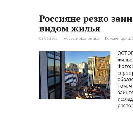
Россияне резко заи
видом жилья
05.09.2025
Новости экономики
Комментарии: 
OCTOB
жилье
Фото: 
спрос 
образ
том, 
заинт
иссле
распо