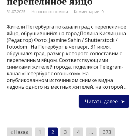
перепелиное яйцо
31.07.2025
Новости экономики
Комментарии: 0
Жители Петербурга показали град с перепелиное
яйцо, обрушившийся на городПолина Кислицына
(Редактор) Фото: Jasmine Sahin / Shutterstock /
Fotodom На Петербург в четверг, 31 июля,
обрушился град, размер которого сопоставим с
перепелиным яйцом. Соответствующими
снимками жителей города, поделился Telegram-
канал «Петербург с огоньком». На
опубликованном источником снимке видна
ладонь одного из местных жителей, на которой …
Читать далее
Пагинация
« Назад
1
2
3
4
…
373