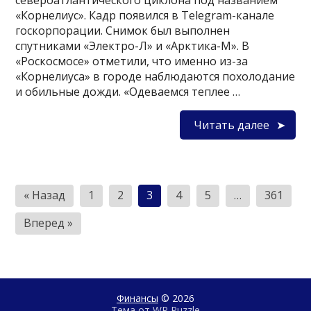
североатлантического циклона под названием
«Корнелиус». Кадр появился в Telegram-канале
госкорпорации. Снимок был выполнен
спутниками «Электро-Л» и «Арктика-М». В
«Роскосмосе» отметили, что именно из-за
«Корнелиуса» в городе наблюдаются похолодание
и обильные дожди. «Одеваемся теплее …
Читать далее
Пагинация
« Назад
1
2
3
4
5
…
361
записей
Вперед »
Финансы
© 2026
Тема от
WP Puzzle